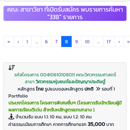
คณะ สาขาวิชา ที่เปิดรับสมัคร พบรายการค้นหา
"338" รายการ
«
‹
1
…
6
7
8
9
10
…
17
›
»
รหัสโครงการ 00410610108011 คณะวิศวกรรมศาสตร์
สาขา
วิศวกรรมหุ่นยนต์และปัญญาประดิษฐ์
หลักสูตร
ไทย
รูปแบบของหลักสูตร
ปกติ
รอบที่ 1
Portfolio
ประเภทโครงการ โครงการพิเศษอื่นๆ (โครงการรับนักเรียนผู้มี
ผลการเรียนดีเด่น สำหรับหลักสูตรแกนกลาง )
จำนวนรับ
แบบ 1.1: 10 คน, แบบ 1.2: 10
คน
35,000
ค่าธรรมเนียมการศึกษา ภาคการศึกษาแรก
บาท