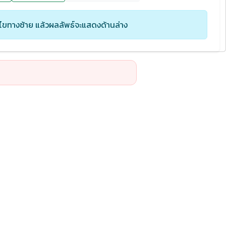
ไขทางซ้าย แล้วผลลัพธ์จะแสดงด้านล่าง